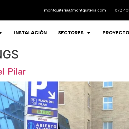
montquiteria@montquiteria.com
672 45
INSTALACIÓN
SECTORES
PROYECTO
NGS
l Pilar