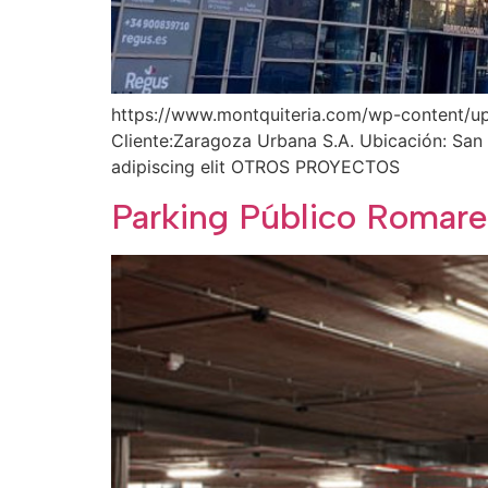
https://www.montquiteria.com/wp-content/up
Cliente:Zaragoza Urbana S.A. Ubicación: San 
adipiscing elit OTROS PROYECTOS
Parking Público Romar