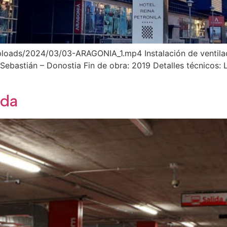
loads/2024/03/03-ARAGONIA_1.mp4 Instalación de ventilac
Sebastián – Donostia Fin de obra: 2019 Detalles técnicos: 
eda