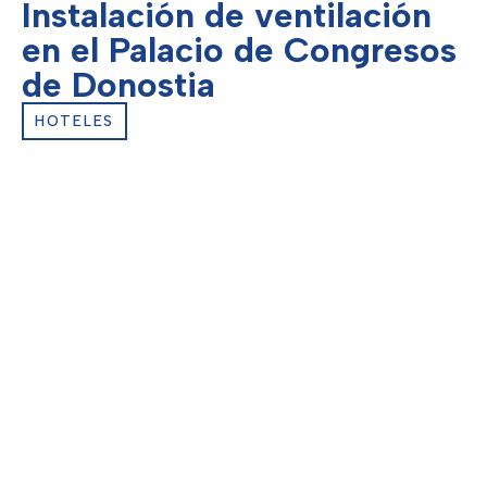
Instalación de ventilación
en el Palacio de Congresos
de Donostia
HOTELES
Cliente:
Zaragoza Urbana S.A.
Ubicación:
San Sebastián – Donostia
Fin de obra:
2019