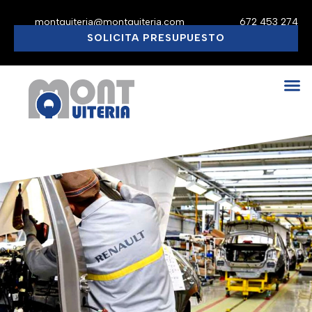
montquiteria@montquiteria.com
672 453 274
SOLICITA PRESUPUESTO