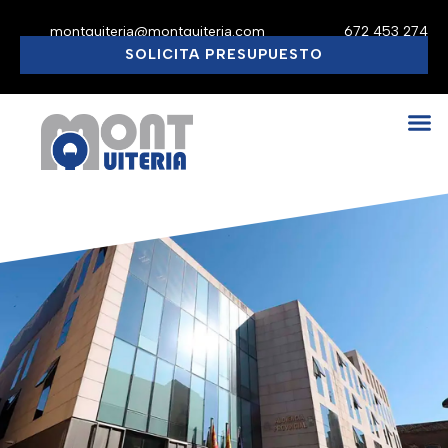
montquiteria@montquiteria.com
672 453 274
SOLICITA PRESUPUESTO